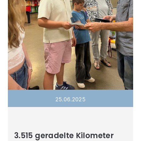
25
.
06
.
2025
3.515 geradelte Kilometer