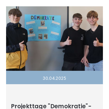
30
.
04
.
2025
Projekttage "Demokratie"-