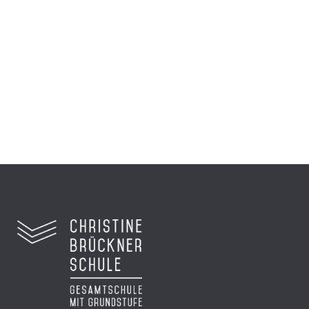
beim hr
Sechs Schüler reisten nach Frankfurt zur
Preisverleihung...
Zum Video