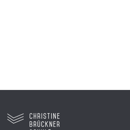
Einblicke in die
Preisverleihung für die 8a
beim hr
Sechs Schüler reisten nach Frankfurt zur
Preisverleihung...
Zum Video