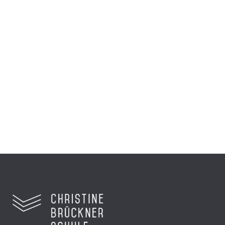
Einblicke in die
Preisverleihung für die 8a
beim hr
Sechs Schüler reisten nach Frankfurt zur
Preisverleihung...
Zum Video