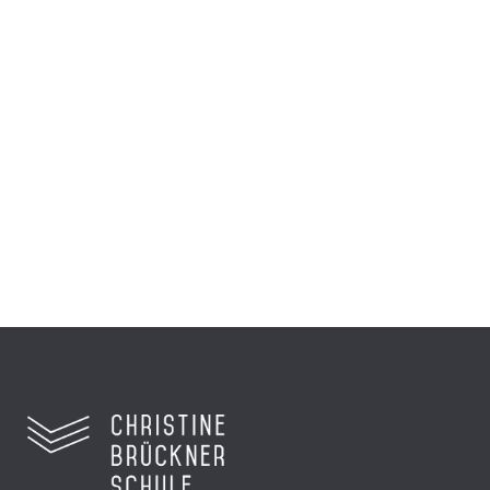
Einblicke in die
Preisverleihung für die 8a
beim hr
Sechs Schüler reisten nach Frankfurt zur
Preisverleihung...
Zum Video