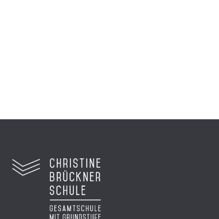
beim hr
Sechs Schüler reisten nach Frankfurt zur
Preisverleihung...
Zum Video