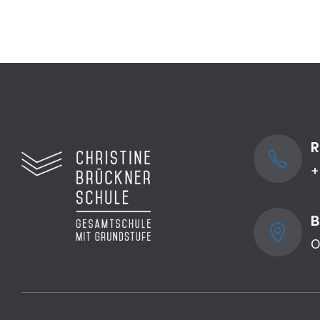
R
+
B
O