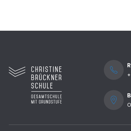
R
+
B
O