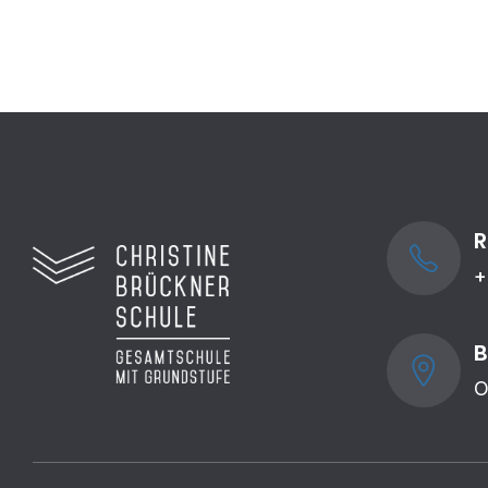
R
+
B
O