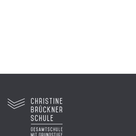
beim hr
Sechs Schüler reisten nach Frankfurt zur
Preisverleihung...
Zum Video